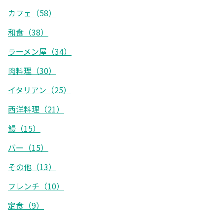
カフェ（58）
和食（38）
ラーメン屋（34）
肉料理（30）
イタリアン（25）
西洋料理（21）
鰻（15）
バー（15）
その他（13）
フレンチ（10）
定食（9）