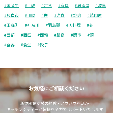
#国産牛
#土岐
#定食
#家具
#居酒屋
#岐阜
#岐阜市
#川崎
#栄
#洋食
#焼肉
#焼肉屋
#玉森町
#神奈川
#羽島郡
#肉料理
#花
#茜部
#西区
#西鶉
#鏡島
#関市
#頂
#食器
#食堂
#餃子
お気軽にご相談ください
新規開業支援の経験・ノウハウを活かし
キッチンシティーが皆様を全力でサポートいたします。