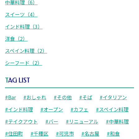
中華料理（6）
スイーツ（4）
インド料理（3）
洋食（2）
スペイン料理（2）
シーフード（2）
TAG LIST
#Bar
#おしゃれ
#その他
#そば
#イタリアン
#インド料理
#オープン
#カフェ
#スペイン料理
#テイクアウト
#バー
#リニューアル
#中華料理
#住田町
#千種区
#可児市
#名古屋
#和食