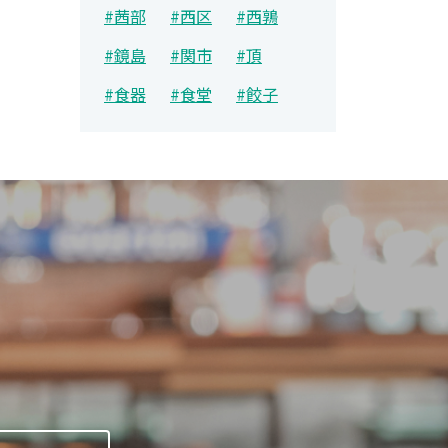
#茜部
#西区
#西鶉
#鏡島
#関市
#頂
#食器
#食堂
#餃子