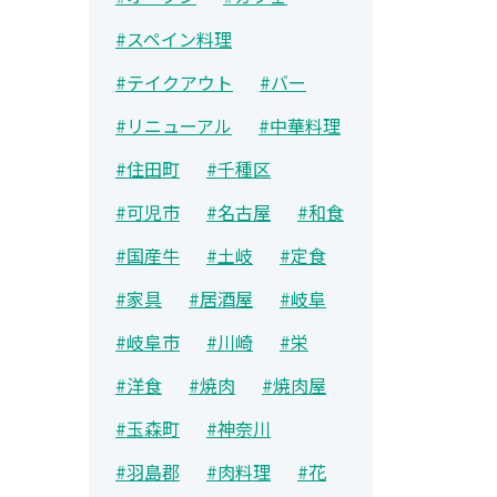
#スペイン料理
#テイクアウト
#バー
#リニューアル
#中華料理
#住田町
#千種区
#可児市
#名古屋
#和食
#国産牛
#土岐
#定食
#家具
#居酒屋
#岐阜
#岐阜市
#川崎
#栄
#洋食
#焼肉
#焼肉屋
#玉森町
#神奈川
#羽島郡
#肉料理
#花