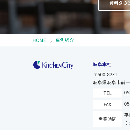
資料ダウ
HOME
事例紹介
岐阜本社
〒500-8231
岐阜県岐阜市前一色
05
TEL
05
FAX
平日
営業時間
※