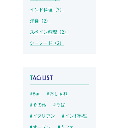
インド料理（3）
洋食（2）
スペイン料理（2）
シーフード（2）
TAG LIST
#Bar
#おしゃれ
#その他
#そば
#イタリアン
#インド料理
#オープン
#カフェ