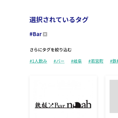
選択されているタグ
#Bar
さらにタグを絞り込む
#1人飲み
#バー
#岐阜
#若宮町
#鉄