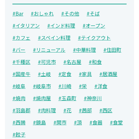
#Bar
#おしゃれ
#その他
#そば
#イタリアン
#インド料理
#オープン
#カフェ
#スペイン料理
#テイクアウト
#バー
#リニューアル
#中華料理
#住田町
#千種区
#可児市
#名古屋
#和食
#国産牛
#土岐
#定食
#家具
#居酒屋
#岐阜
#岐阜市
#川崎
#栄
#洋食
#焼肉
#焼肉屋
#玉森町
#神奈川
#羽島郡
#肉料理
#花
#茜部
#西区
#西鶉
#鏡島
#関市
#頂
#食器
#食堂
#餃子