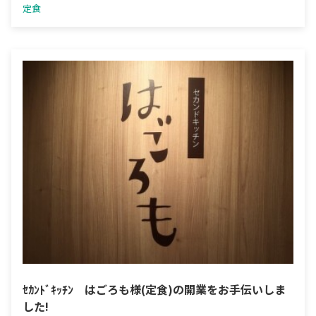
定食
ｾｶﾝﾄﾞｷｯﾁﾝ はごろも様(定食)の開業をお手伝いしま
した!