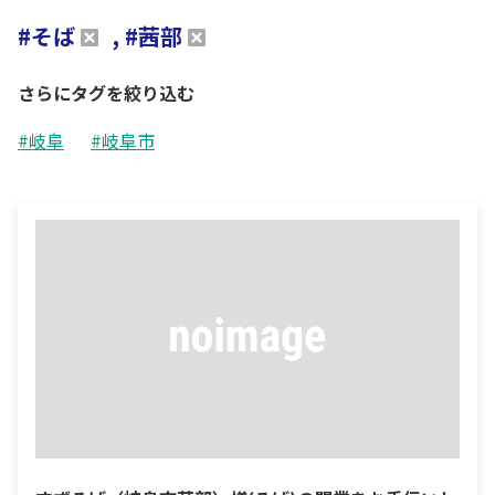
#そば
, #茜部
さらにタグを絞り込む
#岐阜
#岐阜市