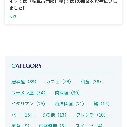
すずそば（岐阜市茜部）様(そば)の開業をお手伝いし
ました!
和食
CATEGORY
居酒屋（89）
カフェ（58）
和食（38）
ラーメン屋（34）
肉料理（30）
イタリアン（25）
西洋料理（21）
鰻（15）
バー（15）
その他（13）
フレンチ（10）
定食（9）
中華料理（6）
スイーツ（4）