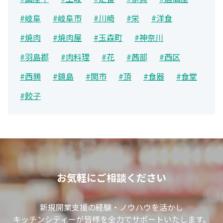
#岐阜
#岐阜市
#川崎
#栄
#洋食
#焼肉
#焼肉屋
#玉森町
#神奈川
#羽島郡
#肉料理
#花
#茜部
#西区
#西鶉
#鏡島
#関市
#頂
#食器
#食堂
#餃子
お気軽にご相談ください
新規開業支援の経験・ノウハウを活かし
キッチンシティーが皆様を全力でサポートいたします。