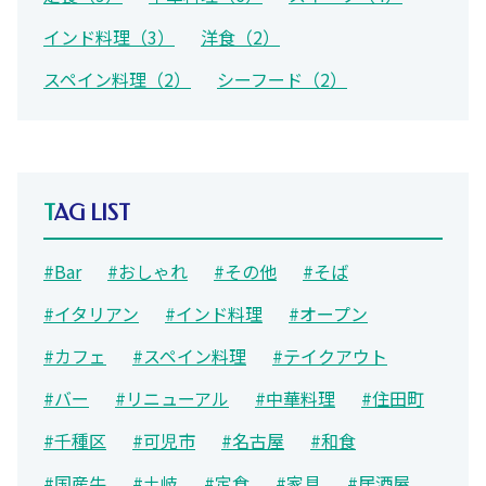
インド料理（3）
洋食（2）
スペイン料理（2）
シーフード（2）
TAG LIST
#Bar
#おしゃれ
#その他
#そば
#イタリアン
#インド料理
#オープン
#カフェ
#スペイン料理
#テイクアウト
#バー
#リニューアル
#中華料理
#住田町
#千種区
#可児市
#名古屋
#和食
#国産牛
#土岐
#定食
#家具
#居酒屋